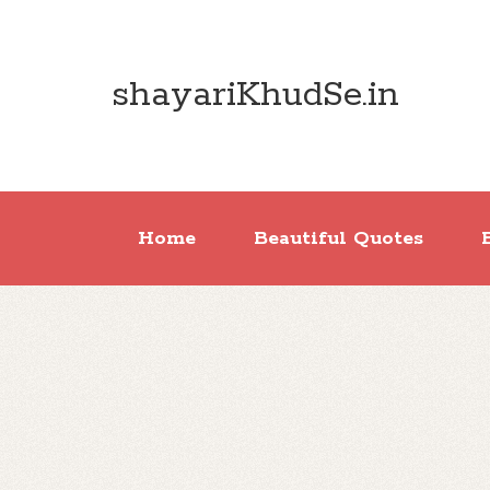
shayariKhudSe.in
Home
Beautiful Quotes